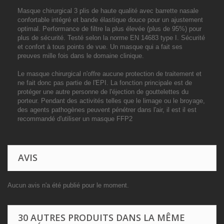
Masque chirurgical 3 plis de haute qualité avec b
arrette nasale
confortable
intégré et bande élastique douce pour un ajustement
optimal.
Performance de filtre la plus élevée (plus de 95%) pour
plus de sécurité.
Testé selon la norme EN 14683 type I. Sécurité
et confort à tous points de vue.
Un masque qui a fait ses
preuves mille fois dans le domaine clinique.
Le masque chirurgical n'offre aucune protection de traitement et
ne fait donc pas partie de l'EPI.
La fonction principale est de
protéger une autre personne de l'éjection de gouttelettes du
porteur.
Pendant des activités telles que le limage ou le broyage,
des agents pathogènes peuvent pénétrer dans l'air, il est il est
recommandé d'utiliser un masque FFP2
AVIS
Aucun avis n'a été publié pour le moment.
30 AUTRES PRODUITS DANS LA MÊME