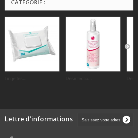
CATÉGORIE :
Lingettes...
Désinfectio...
Désinf
Lettre d'informations