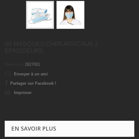
50 MASQUES CHIRURGICAUX 2
ÉPAISSEURS
Référence
2927001
Envoyer à un ami
Partager sur Facebook !
Imprimer
EN SAVOIR PLUS