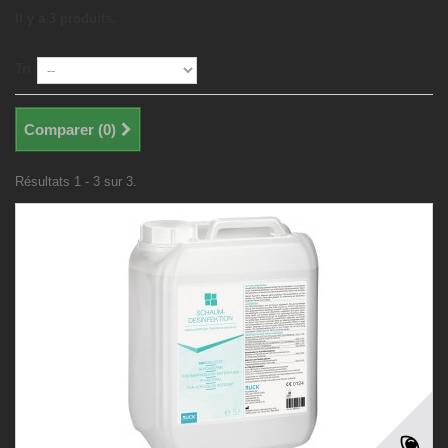
Il y a 3 produits.
Tri
Comparer (
0
)
Résultats 1 - 3 sur 3.