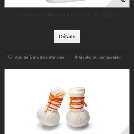
Désinfectant des surfaces ( sans alcool) 5 L
Détails
Ajouter à ma liste d'envies
Ajouter au comparateur