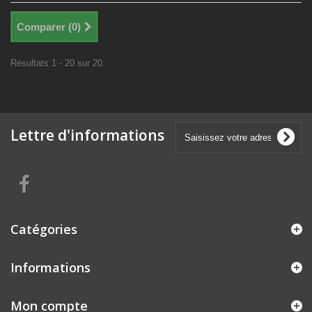
Comparer (
0
)
Résultats 1 - 20 sur 20.
Lettre d'informations
Catégories
Informations
Mon compte