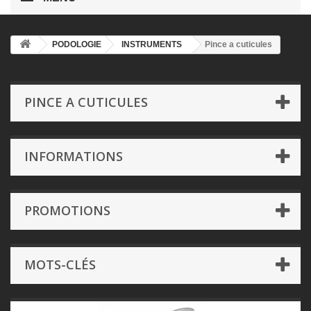
PODOLOGIE
INSTRUMENTS
Pince a cuticules
PINCE A CUTICULES
INFORMATIONS
PROMOTIONS
MOTS-CLÉS