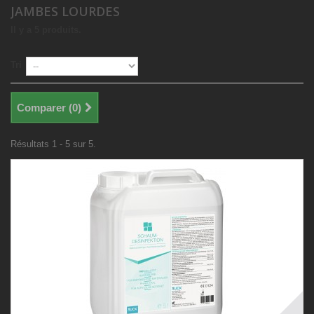
JAMBES LOURDES
Il y a 5 produits.
Tri
Comparer (
0
)
Résultats 1 - 5 sur 5.