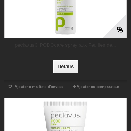
peclavus® PODOcare spray aux Feuilles de...
Détails
Ajouter à ma liste d'envies
Ajouter au comparateur