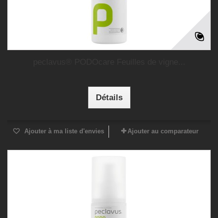
peclavus® PODOcare Feuilles de vigne...
Détails
Ajouter à ma liste d'envies
Ajouter au comparateur