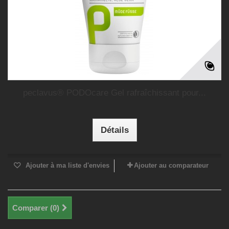
peclavus® PODOcare Gel rafraîchissant pour...
Détails
Ajouter à ma liste d'envies
Ajouter au comparateur
Comparer (
0
)