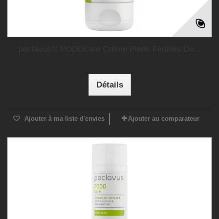
peclavus® PODOcare Crème Pieds Feuilles De...
Détails
Ajouter à ma liste d'envies
Ajouter au comparateur