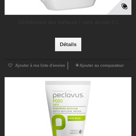
Désinfectant des surfaces ( sans alcool) 5 L
Détails
Ajouter à ma liste d'envies
Ajouter au comparateur