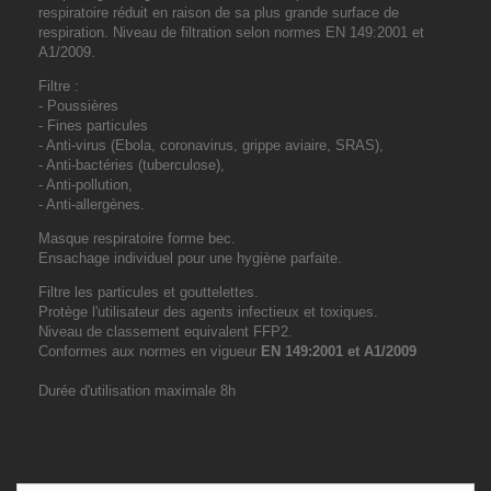
respiratoire réduit en raison de sa plus grande surface de
respiration. Niveau de filtration selon normes EN 149:2001 et
A1/2009.
Filtre :
- Poussières
- Fines particules
- Anti-virus (Ebola, coronavirus, grippe aviaire, SRAS),
- Anti-bactéries (tuberculose),
- Anti-pollution,
- Anti-allergènes.
Masque respiratoire forme bec.
Ensachage individuel pour une hygiène parfaite.
Filtre les particules et gouttelettes.
Protège l'utilisateur des agents infectieux et toxiques.
Niveau de classement equivalent FFP2.
Conformes aux normes en vigueur
EN 149:2001 et A1/2009
Durée d'utilisation maximale 8h