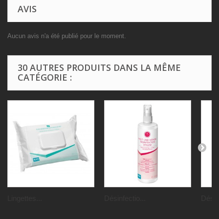
AVIS
Aucun avis n'a été publié pour le moment.
30 AUTRES PRODUITS DANS LA MÊME
CATÉGORIE :
Lingettes...
Désinfectio...
Désinf