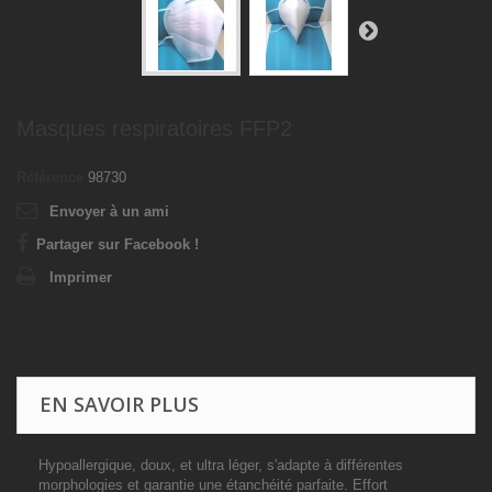
Masques respiratoires FFP2
Référence
98730
Envoyer à un ami
Partager sur Facebook !
Imprimer
EN SAVOIR PLUS
Hypoallergique, doux, et ultra léger, s'adapte à différentes
morphologies et garantie une étanchéité parfaite. Effort